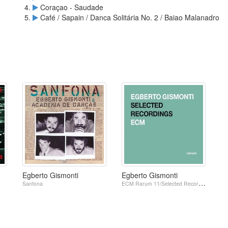
Coraçao - Saudade
Café / Sapain / Danca Solitária No. 2 / Baiao Malanadro
Egberto Gismonti
Egberto Gismonti
Sanfona
ECM Rarum 11/Selected Recordings