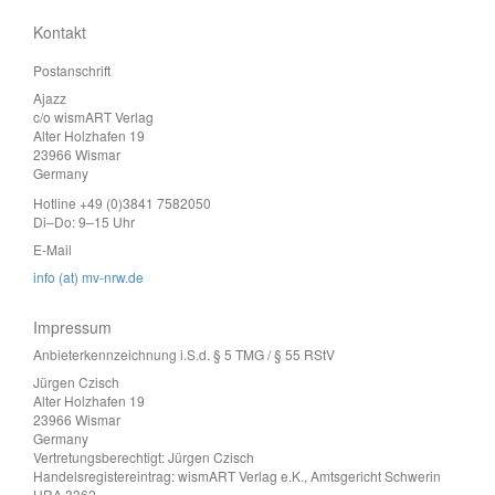
Kontakt
Postanschrift
Ajazz
c/o wismART Verlag
Alter Holzhafen 19
23966 Wismar
Germany
Hotline +49 (0)3841 7582050
Di–Do: 9–15 Uhr
E-Mail
info (at) mv-nrw.de
Impressum
Anbieterkennzeichnung i.S.d. § 5 TMG / § 55 RStV
Jürgen Czisch
Alter Holzhafen 19
23966 Wismar
Germany
Vertretungsberechtigt: Jürgen Czisch
Handelsregistereintrag: wismART Verlag e.K., Amtsgericht Schwerin
HRA 3362