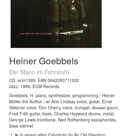
Heiner Goebbels
Der Mann im Fahrstuhl
CD, ecm1369, EAN 0042283711020
Jazz, 1988, ECM Records
Goebbels, H. piano, synthesizer, programming / Heiner
Müller the Author / w/ Arto Lindsay voice, guitar, Ernst
Stötzner voice, Don Cherry voice, trumpet, doussn'gouni,
Fred Frith guitar, bass, Charles Hayward drums, metal,
George Lewis trombone, Ned Rothenberg saxophontes,
bass clarinet
In einem alten Fahrstuhl (In An Old Elevator)