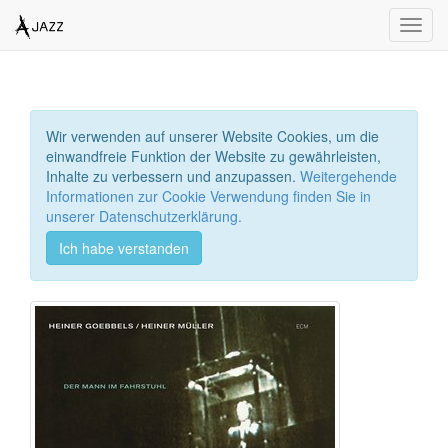
Toggl
navig
Wir verwenden auf unserer Website Cookies, um die
einwandfreie Funktion der Website zu gewährleisten,
Inhalte zu verbessern und anzupassen.
Weitergehende
Informationen zur Cookie Verwendung finden Sie in
unserer Datenschutzerklärung.
Ich habe verstanden