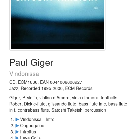
Paul Giger
Vindonissa
CD, ECM1836, EAN 0044006606927
Jazz, Recorded 1995-2000, ECM Records
Giger, P. violin, violino d'Amore, viola d'amore, footbells,
Robert Dick c-flute, glissando flute, bass flute in c, bass flute
in f, contrabass flute, Satoshi Takeishi percussion
Vindonissa - Intro
Oogoogajoo
Introitus
Lava Coils