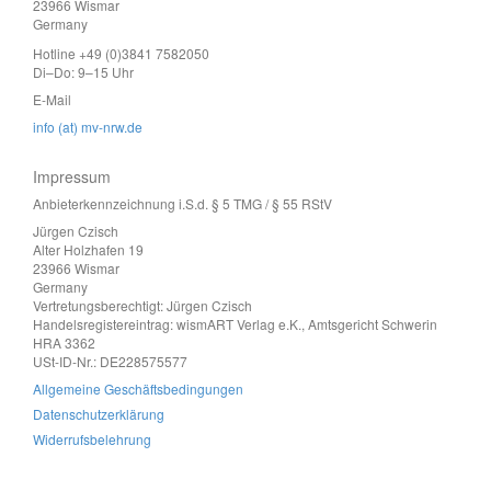
23966 Wismar
Germany
Hotline +49 (0)3841 7582050
Di–Do: 9–15 Uhr
E-Mail
info (at) mv-nrw.de
Impressum
Anbieterkennzeichnung i.S.d. § 5 TMG / § 55 RStV
Jürgen Czisch
Alter Holzhafen 19
23966 Wismar
Germany
Vertretungsberechtigt: Jürgen Czisch
Handelsregistereintrag: wismART Verlag e.K., Amtsgericht Schwerin
HRA 3362
USt-ID-Nr.: DE228575577
Allgemeine Geschäftsbedingungen
Datenschutzerklärung
Widerrufsbelehrung