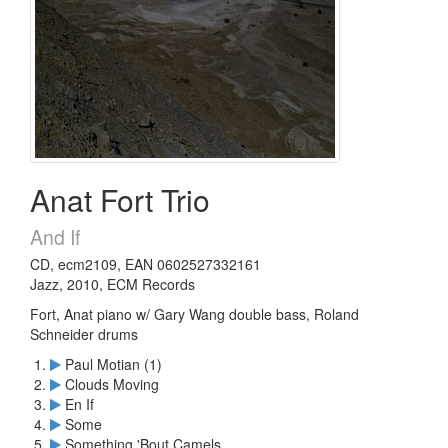
Anat Fort Trio
And If
CD, ecm2109, EAN 0602527332161
Jazz, 2010, ECM Records
Fort, Anat piano w/ Gary Wang double bass, Roland
Schneider drums
Paul Motian (1)
Clouds Moving
En If
Some
Something 'Bout Camels