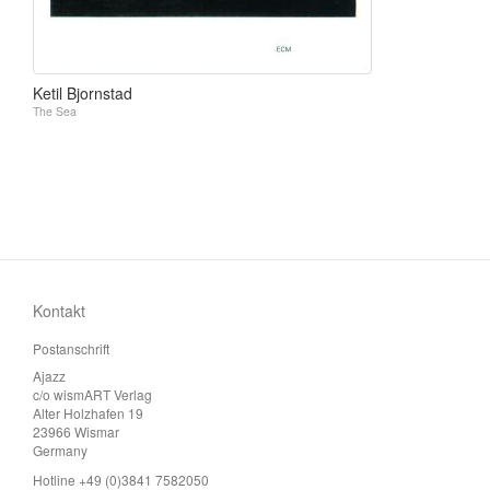
Ketil Bjornstad
The Sea
Kontakt
Postanschrift
Ajazz
c/o wismART Verlag
Alter Holzhafen 19
23966 Wismar
Germany
Hotline +49 (0)3841 7582050