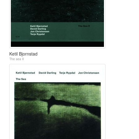
Ketil Bjornstad
The sea II