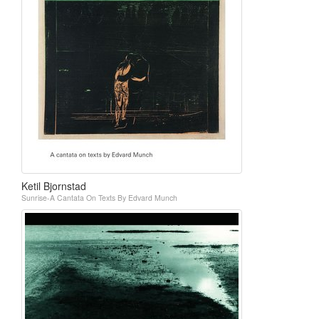
Ketil Bjornstad
Sunrise-A Cantata On Texts By Edvard Munch