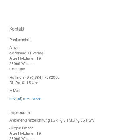
Kontakt
Postanschrift
Ajazz
c/o wismART Verlag
Alter Holzhafen 19
23966 Wismar
Germany
Hotline +49 (0)3841 7582050
Di–Do: 9–15 Uhr
E-Mail
info (at) mv-nrw.de
Impressum
Anbieterkennzeichnung i.S.d. § 5 TMG / § 55 RStV
Jürgen Czisch
Alter Holzhafen 19
23966 Wismar