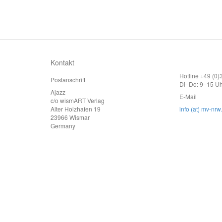
Kontakt
Hotline +49 (0
Postanschrift
Di–Do: 9–15 Uh
Ajazz
E-Mail
c/o wismART Verlag
Alter Holzhafen 19
info (at) mv-nrw
23966 Wismar
Germany