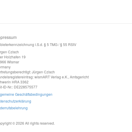
mpressum
bieterkennzeichnung i.S.d. § 5 TMG / § 55 RStV
rgen Czisch
ter Holzhafen 19
966 Wismar
ermany
rtretungsberechtigt: Jürgen Czisch
ndelsregistereintrag: wismART Verlag e.K., Amtsgericht
hwerin HRA 3362
t-ID-Nr.: DE228575577
lgemeine Geschäftsbedingungen
tenschutzerklärung
derrufsbelehrung
pyright © 2026 All rights reserved.