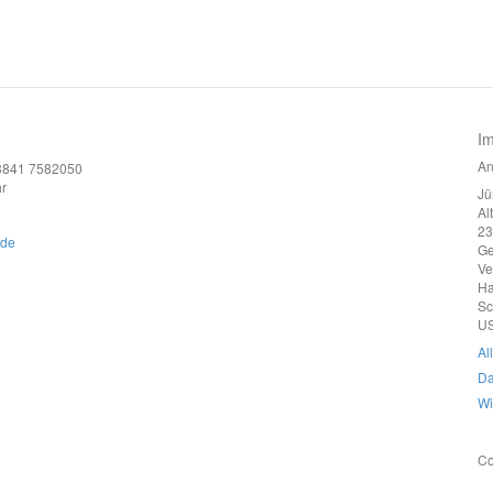
I
An
)3841 7582050
r
Jü
Al
23
.de
G
Ve
Ha
Sc
US
Al
Da
Wi
Co