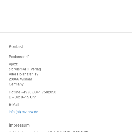
Kontakt
Postanschrift
Ajazz
c/o wismART Verlag
Alter Holzhafen 19
23966 Wismar
Germany
Hotline +49 (0)3841 7582050
Di–Do: 9–15 Uhr
E-Mail
info (at) mv-nrw.de
Impressum