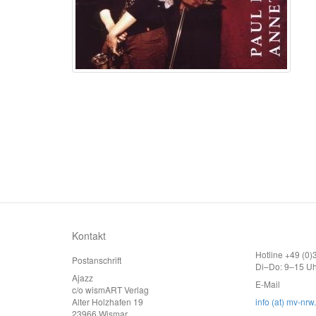
Kontakt
Hotline +49 (0
Postanschrift
Di–Do: 9–15 Uh
Ajazz
E-Mail
c/o wismART Verlag
Alter Holzhafen 19
info (at) mv-nrw
23966 Wismar