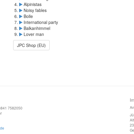
Alpinistas
Noisy fables
Bolle
International party
Balkanhimmel
Lover man
JPC Shop (EU)
I
An
)3841 7582050
r
Jü
Al
23
.de
G