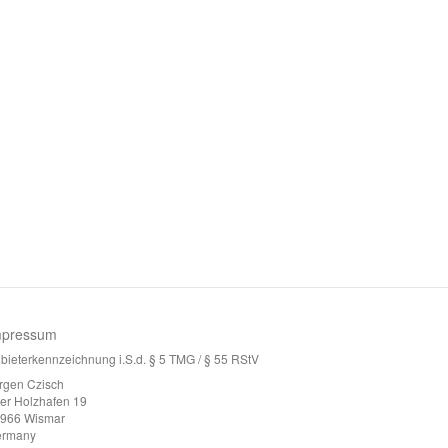
mpressum
bieterkennzeichnung i.S.d. § 5 TMG / § 55 RStV
rgen Czisch
ter Holzhafen 19
966 Wismar
ermany