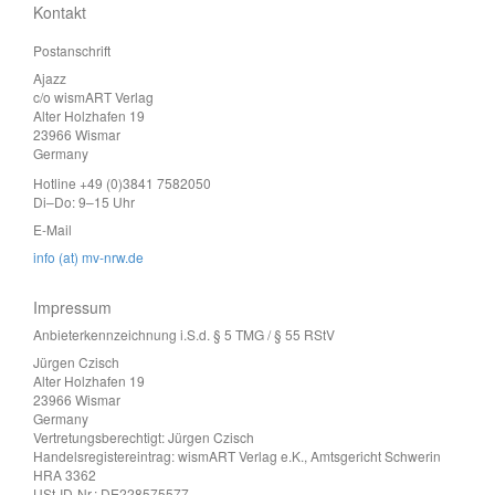
Kontakt
Postanschrift
Ajazz
c/o wismART Verlag
Alter Holzhafen 19
23966 Wismar
Germany
Hotline +49 (0)3841 7582050
Di–Do: 9–15 Uhr
E-Mail
info (at) mv-nrw.de
Impressum
Anbieterkennzeichnung i.S.d. § 5 TMG / § 55 RStV
Jürgen Czisch
Alter Holzhafen 19
23966 Wismar
Germany
Vertretungsberechtigt: Jürgen Czisch
Handelsregistereintrag: wismART Verlag e.K., Amtsgericht Schwerin
HRA 3362
USt-ID-Nr.: DE228575577