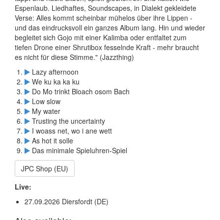
Espenlaub. Liedhaftes, Soundscapes, in Dialekt gekleidete
Verse: Alles kommt scheinbar mühelos über ihre Lippen -
und das eindrucksvoll ein ganzes Album lang. Hin und wieder
begleitet sich Gojo mit einer Kalimba oder entfaltet zum
tiefen Drone einer Shrutibox fesselnde Kraft - mehr braucht
es nicht für diese Stimme." (Jazzthing)
Lazy afternoon
We ku ka ka ku
Do Mo trinkt Bloach osom Bach
Low slow
My water
Trusting the uncertainty
I woass net, wo i ane wett
As hot it solle
Das minimale Spieluhren-Spiel
JPC Shop (EU)
Live:
27.09.2026 Diersfordt (DE)