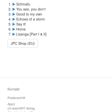
Schmafu
You see, you don't
Good to my own
Echoes of a storm
Say it!
Home
Lisanga [Part I & II]
JPC Shop (EU)
Kontakt
Postanschrift
Ajazz
c/o wismART Verlag