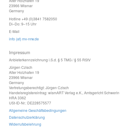
Alter Holzhafen 19
23966 Wismar
Germany
Hotline +49 (0)3841 7582050
Di–Do: 9–15 Uhr
E-Mail
info (at) mv-nrw.de
Impressum
Anbieterkennzeichnung i.S.d. § 5 TMG / § 55 RStV
Jürgen Czisch
Alter Holzhafen 19
23966 Wismar
Germany
Vertretungsberechtigt: Jürgen Czisch
Handelsregistereintrag: wismART Verlag e.K., Amtsgericht Schwerin
HRA 3362
USt-ID-Nr.: DE228575577
Allgemeine Geschäftsbedingungen
Datenschutzerklärung
Widerrufsbelehrung