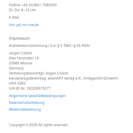
Hotline +49 (0)3841 7582050
Di–Do: 9–15 Uhr
E-Mail
info (at) mv-nrw.de
Impressum
Anbieterkennzeichnung i.S.d. § 5 TMG / § 55 RStV
Jürgen Czisch
Alter Holzhafen 19
23966 Wismar
Germany
Vertretungsberechtigt: Jürgen Czisch
Handelsregistereintrag: wismART Verlag e.K., Amtsgericht Schwerin
HRA 3362
USt-ID-Nr.: DE228575577
Allgemeine Geschäftsbedingungen
Datenschutzerklärung
Widerrufsbelehrung
Copyright © 2026 All rights reserved.