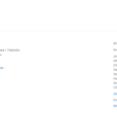
I
An
)3841 7582050
r
Jü
Al
23
.de
G
Ve
Ha
Sc
US
Al
Da
Wi