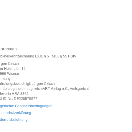
mpressum
bieterkennzeichnung i.S.d. § 5 TMG / § 55 RStV
rgen Czisch
ter Holzhafen 19
966 Wismar
ermany
rtretungsberechtigt: Jürgen Czisch
ndelsregistereintrag: wismART Verlag e.K., Amtsgericht
hwerin HRA 3362
t-ID-Nr.: DE228575577
lgemeine Geschäftsbedingungen
tenschutzerklärung
derrufsbelehrung