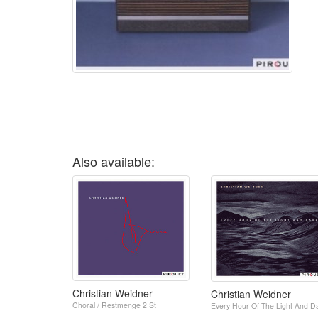
Also available:
Christian Weidner
Christian Weidner
Choral / Restmenge 2 St
Every Hour Of The Light And D