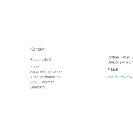
Kontakt
Hotline +49 (0
Postanschrift
Di–Do: 9–15 Uh
Ajazz
E-Mail
c/o wismART Verlag
Alter Holzhafen 19
info (at) mv-nrw
23966 Wismar
Germany