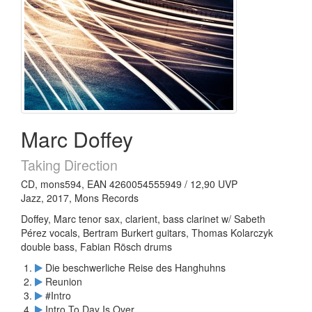
Marc Doffey
Taking Direction
CD, mons594, EAN 4260054555949 / 12,90 UVP
Jazz, 2017, Mons Records
Doffey, Marc tenor sax, clarient, bass clarinet w/ Sabeth
Pérez vocals, Bertram Burkert guitars, Thomas Kolarczyk
double bass, Fabian Rösch drums
Die beschwerliche Reise des Hanghuhns
Reunion
#Intro
Intro To Day Is Over