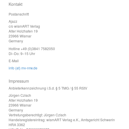
Kontakt
Postanschrift
Ajazz
c/o wismART Verlag
Alter Holzhafen 19
23966 Wismar
Germany
Hotline +49 (0)3841 7582050
Di–Do: 9–15 Uhr
E-Mail
info (at) mv-nrw.de
Impressum
Anbieterkennzeichnung i.S.d. § 5 TMG / § 55 RStV
Jürgen Czisch
Alter Holzhafen 19
23966 Wismar
Germany
Vertretungsberechtigt: Jürgen Czisch
Handelsregistereintrag: wismART Verlag e.K., Amtsgericht Schwerin
HRA 3362