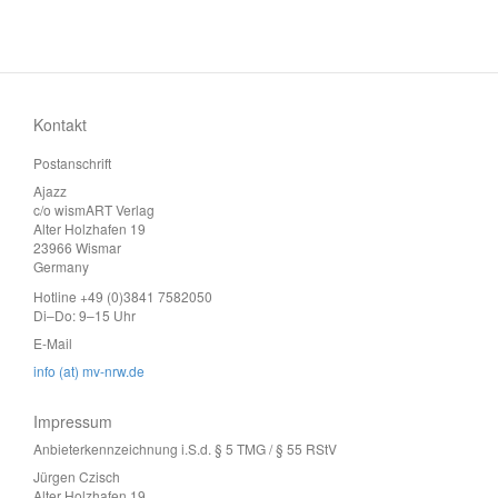
Kontakt
Postanschrift
Ajazz
c/o wismART Verlag
Alter Holzhafen 19
23966 Wismar
Germany
Hotline +49 (0)3841 7582050
Di–Do: 9–15 Uhr
E-Mail
info (at) mv-nrw.de
Impressum
Anbieterkennzeichnung i.S.d. § 5 TMG / § 55 RStV
Jürgen Czisch
Alter Holzhafen 19